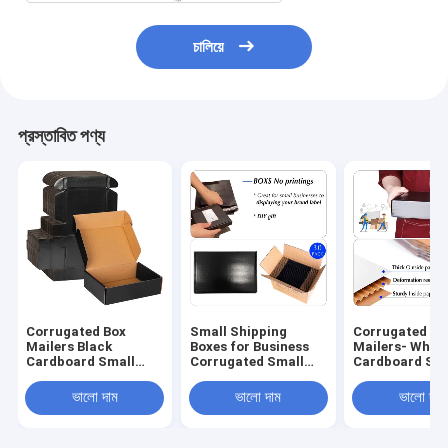
চালিয়ে
প্রস্তাবিত পণ্য
Corrugated Box
Small Shipping
Corrugated Bo
Mailers Black
Boxes for Business
Mailers- White
Cardboard Small
Corrugated Small
Cardboard Shi
Shipping Boxes for
Cardboard Boxes for
Box Corrugate
Mailing
Shipping Recyclable
Mailer Shippin
ভালো দাম
ভালো দাম
ভালো দাম
Packaging Boxes
For Mailer Mo
and Craft