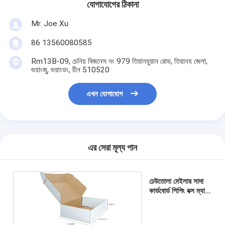
যোগাযোগের ঠিকানা
Mr. Joe Xu
86 13560080585
Rm13B-09, চেনিয় বিজনেস নং 979 তিয়ানয়ুয়ান রোড, তিয়ানহ জেলা,
গুয়াংজু, গুয়াংডং, চীন 510520
এখন যোগাযোগ
এর সেরা মূল্য পান
ঢেউতোলা মেইলার সাদা
কার্ডবোর্ড শিপিং বক্স ম্যাট
স্তরায়ণ