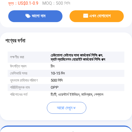
মূল্য：US$0.1-0.9
MOQ：500 পিসি
ভালো দাম
এখন যোগাযোগ
পণ্যের বর্ণনা
,
ঢেউতোলা মেইলার সাদা কার্ডবোর্ড শিপিং বক্স
লক্ষণীয় করা
ম্যাট ল্যামিনেশন হোয়াইট কার্ডবোর্ড শিপিং বক্স
উৎপত্তি স্থল
চীন
ডেলিভারি সময়
10-15 দিন
ন্যূনতম চাহিদার পরিমাণ
500 পিসি
পরিচিতিমুলক নাম
OPP
পরিশোধের শর্ত
টি/টি, ওয়েস্টার্ন ইউনিয়ন, মানিগ্রাম, পেপ্যাল
আরো দেখুন